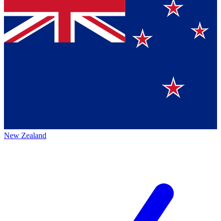
New Zealand