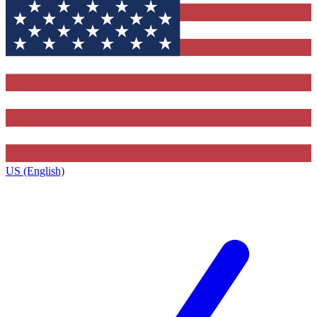
US (English)