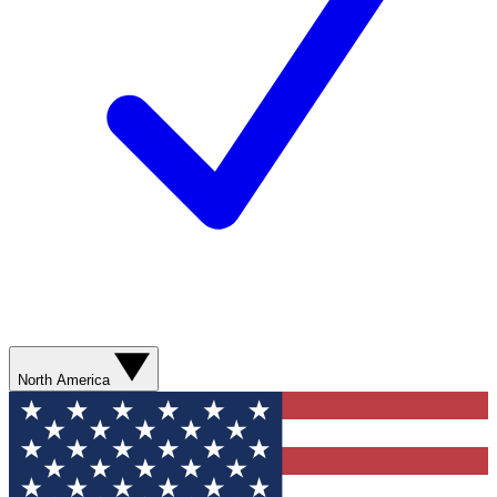
North America