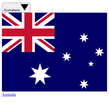
Australasia
Australia