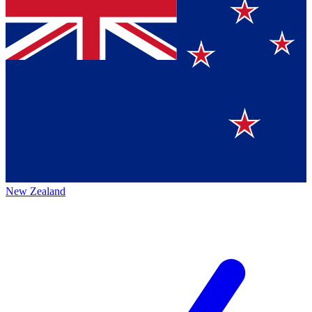
New Zealand