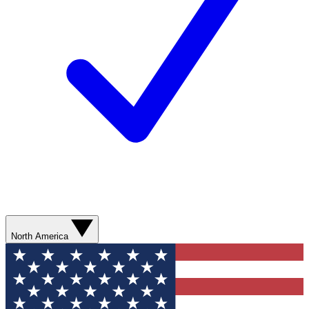
North America