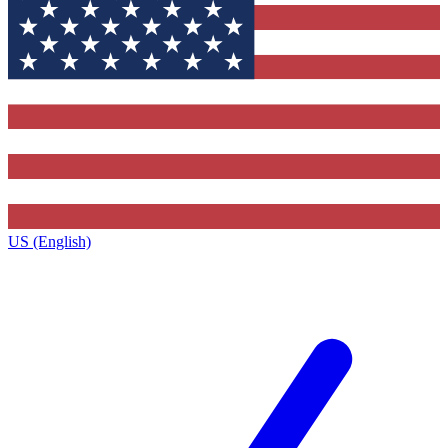
US (English)