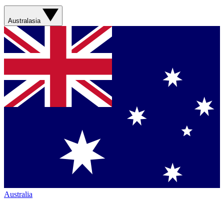
Australasia
Australia