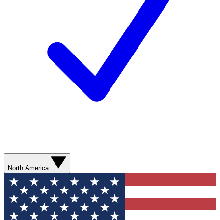
North America