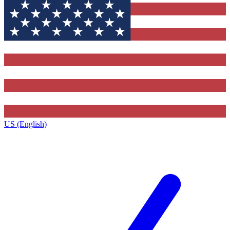
US (English)