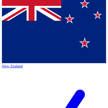
New Zealand