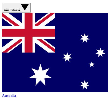
Australasia
Australia