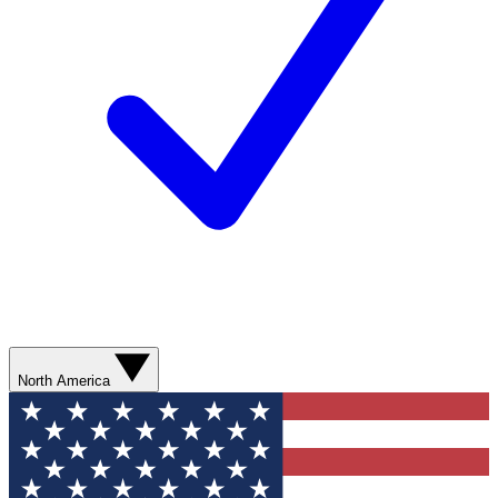
North America