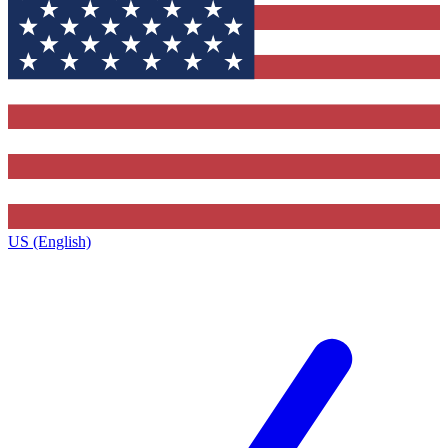
US (English)