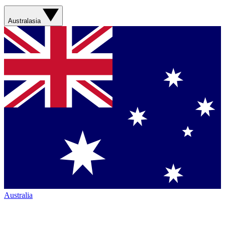
Australasia
Australia