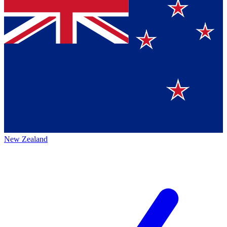
New Zealand