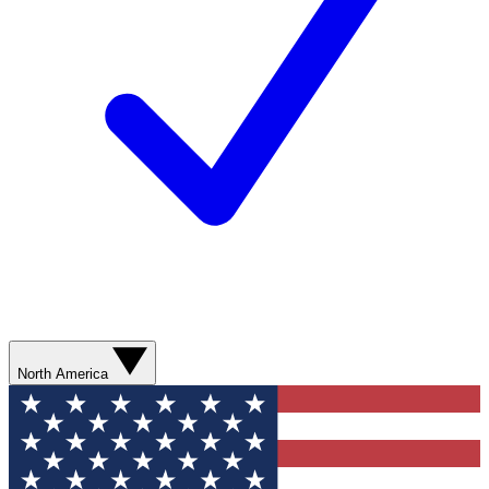
North America