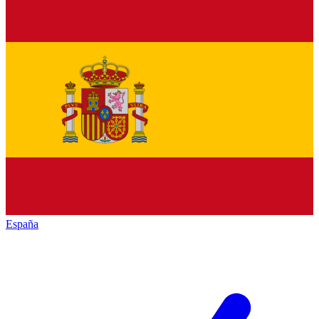
España