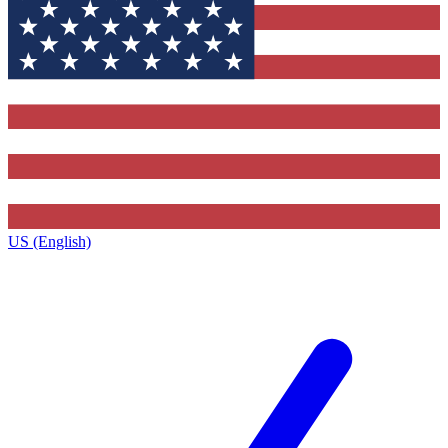
US (English)