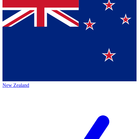
New Zealand