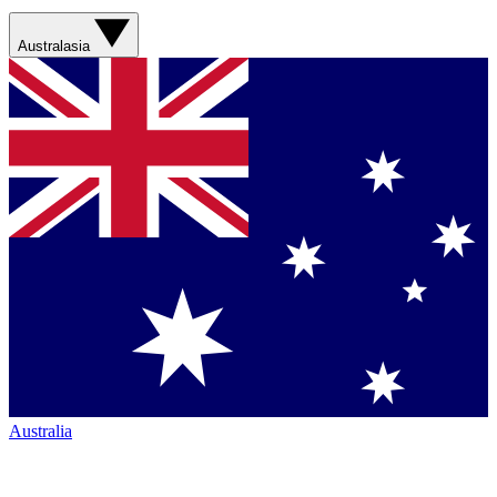
Australasia
Australia