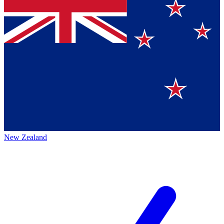
New Zealand