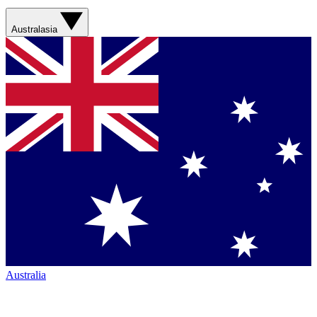
Australasia
Australia