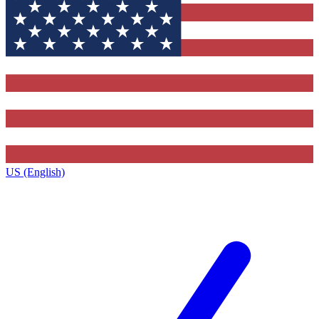
US (English)