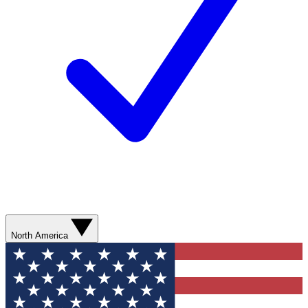
North America