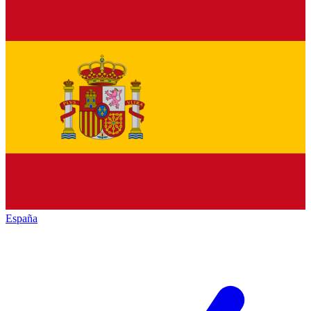
España