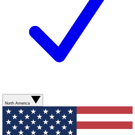
North America