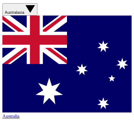
Australasia
Australia