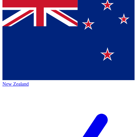
New Zealand