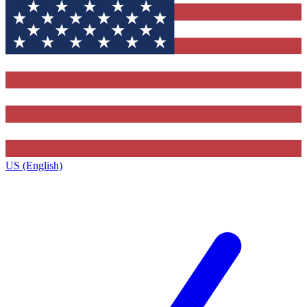
US (English)