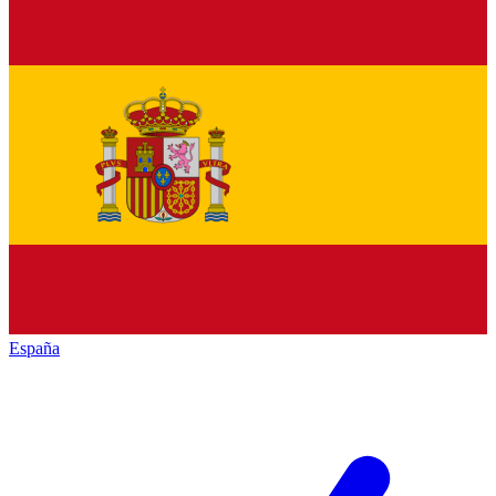
España