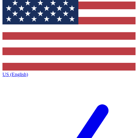
US (English)