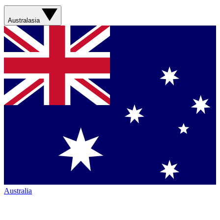
Australasia
Australia