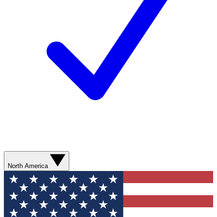
North America