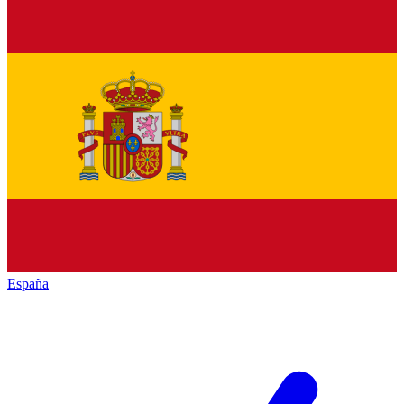
España