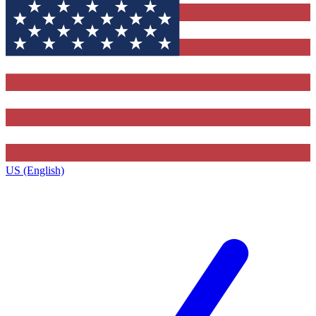
US (English)