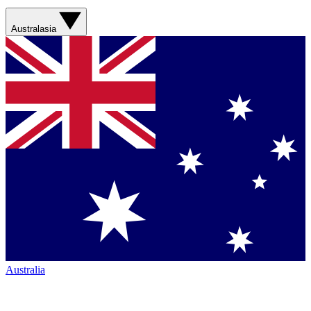
Australasia
Australia