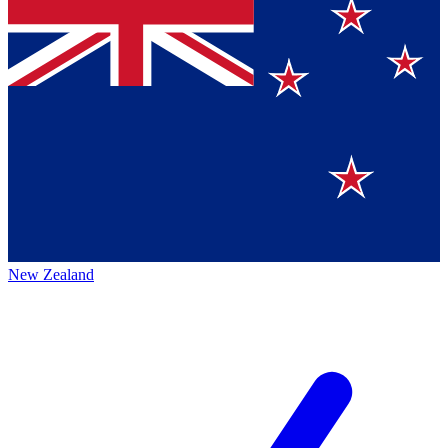
New Zealand