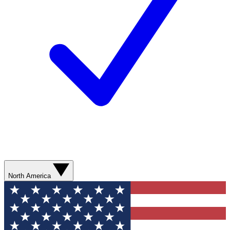
North America