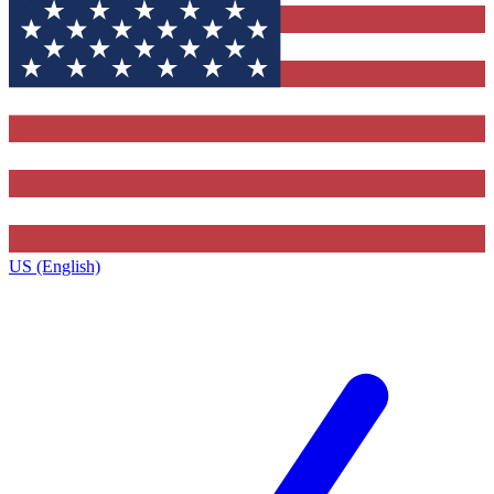
US (English)