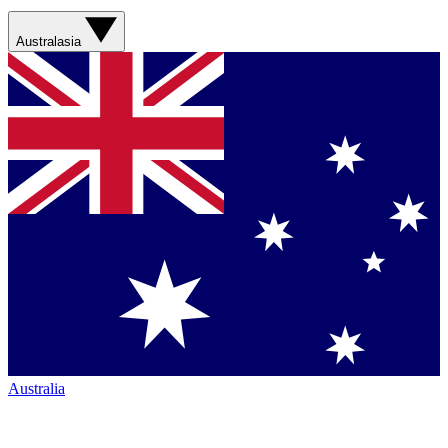
Australasia
Australia