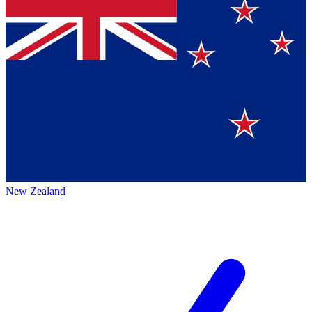
New Zealand