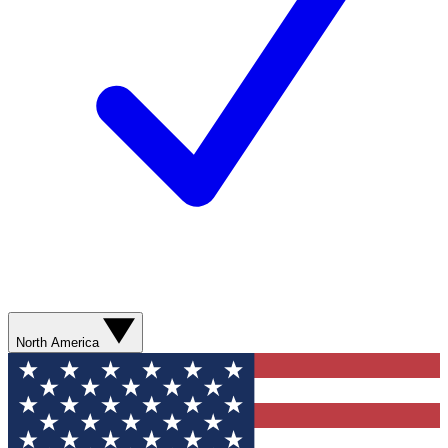
North America