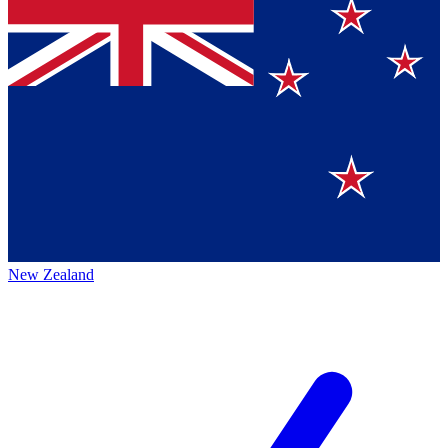
New Zealand