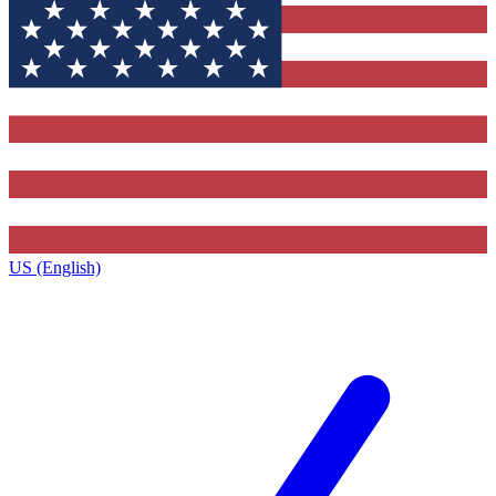
US (English)