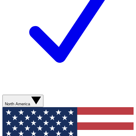
North America