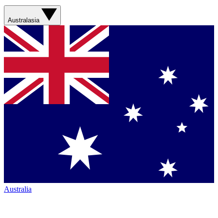
Australasia
Australia