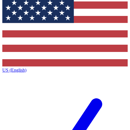
US (English)