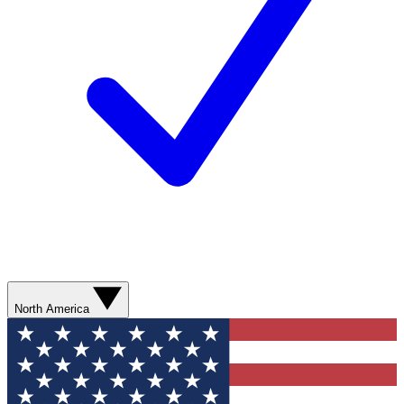
North America