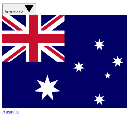
Australasia
Australia