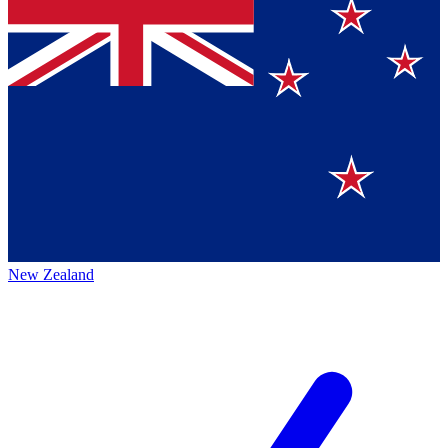
New Zealand