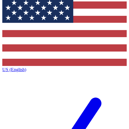
US (English)