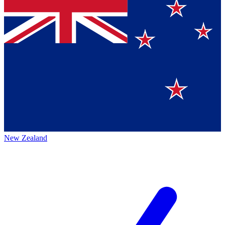
New Zealand