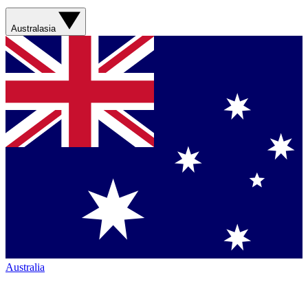
Australasia
Australia