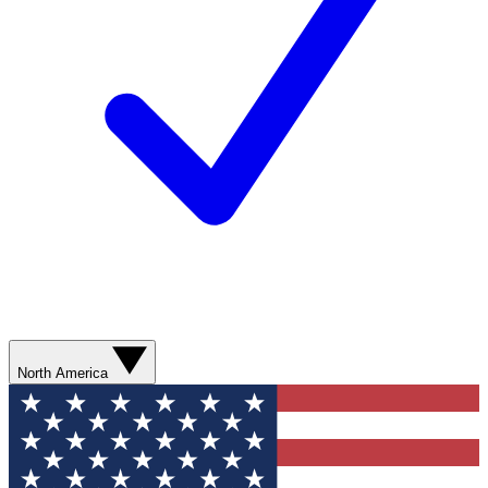
North America