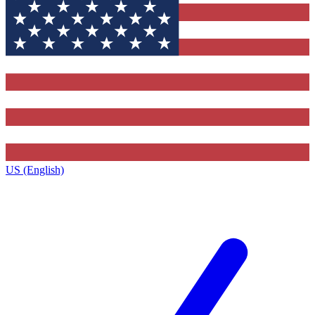
US (English)