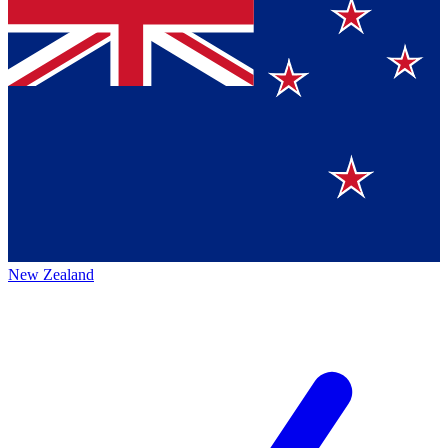
New Zealand