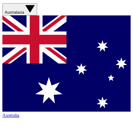
Australasia
Australia