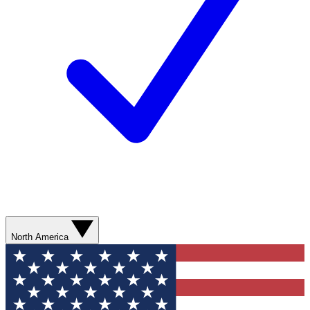
North America