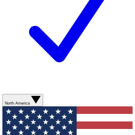
North America