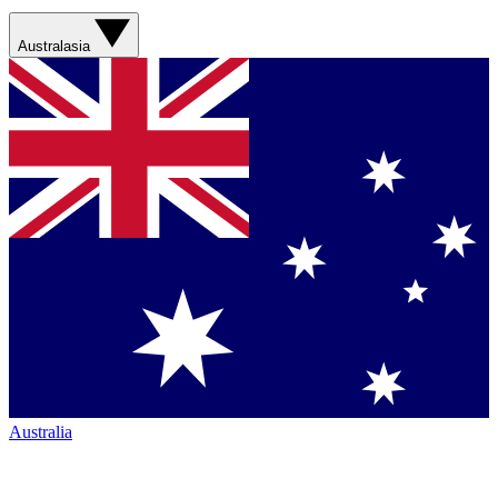
Australasia
Australia