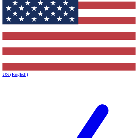
US (English)