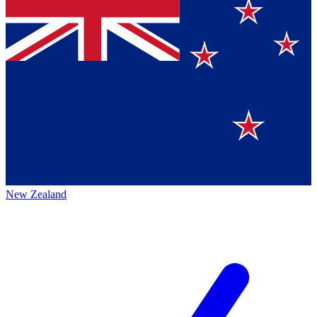
New Zealand