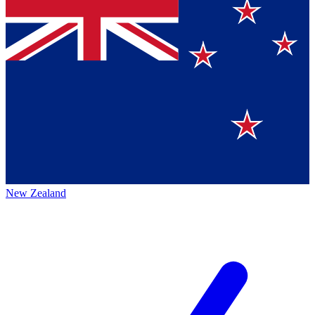
New Zealand