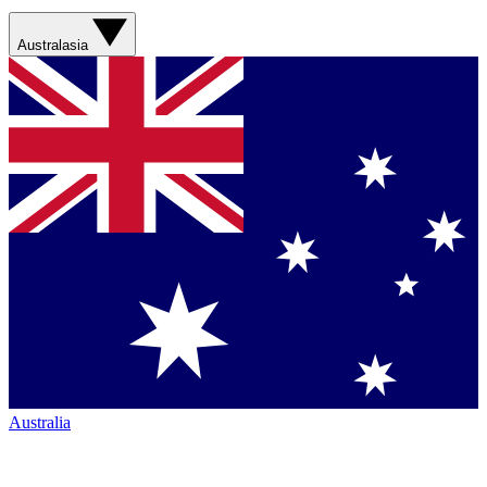
Australasia
Australia