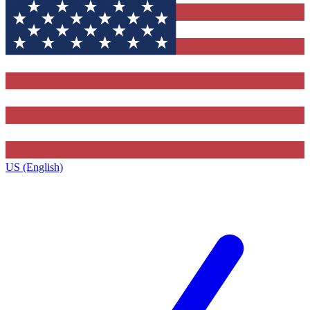
US (English)