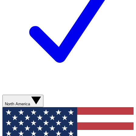
North America