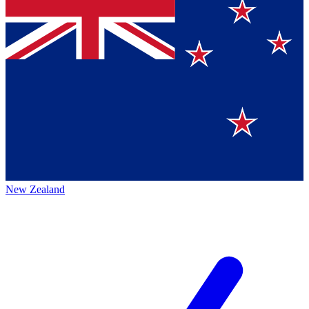
New Zealand