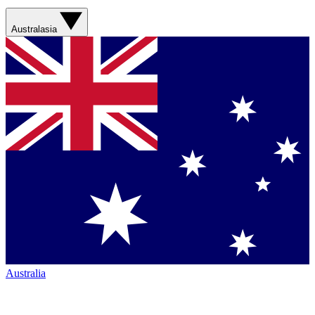
Australasia
Australia