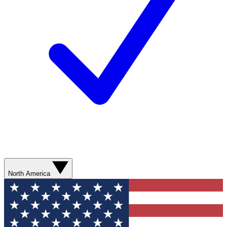
North America