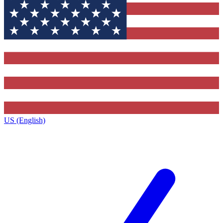
US (English)