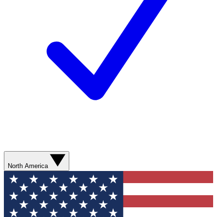
North America