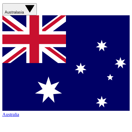
Australasia
Australia