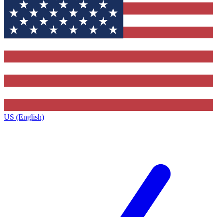
US (English)