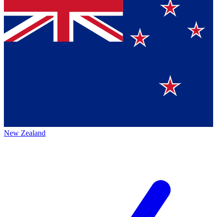
New Zealand