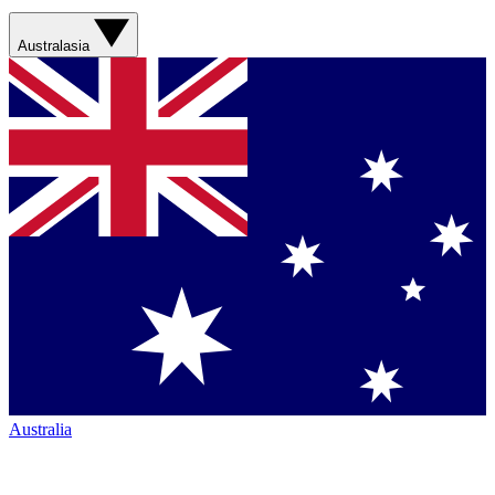
Australasia
Australia