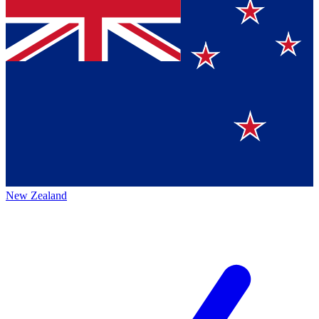
New Zealand