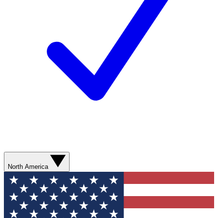
North America