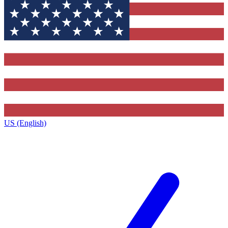
US (English)