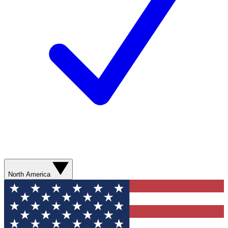
North America