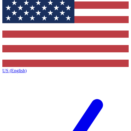
US (English)