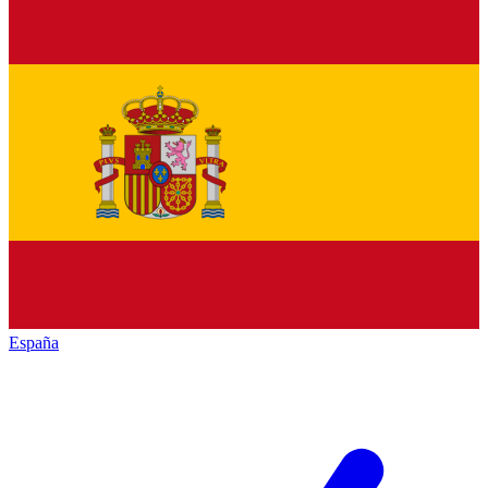
España