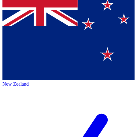
New Zealand