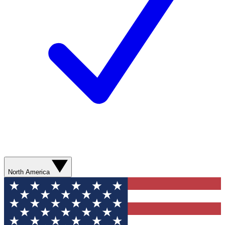
North America