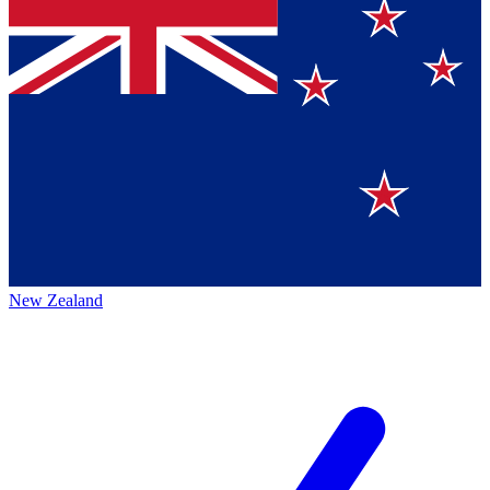
New Zealand