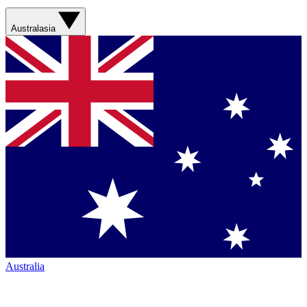
Australasia
Australia