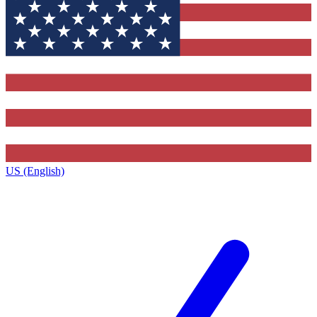
US (English)