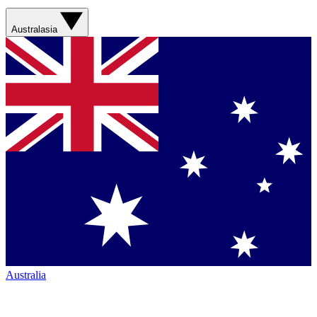
Australasia
Australia