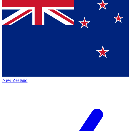
New Zealand