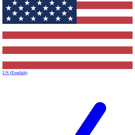
US (English)