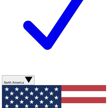
North America