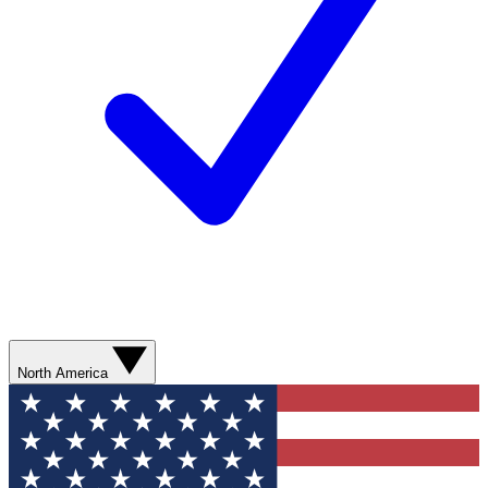
North America