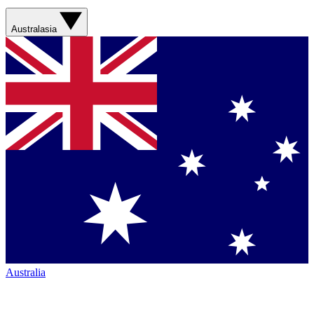
Australasia
Australia