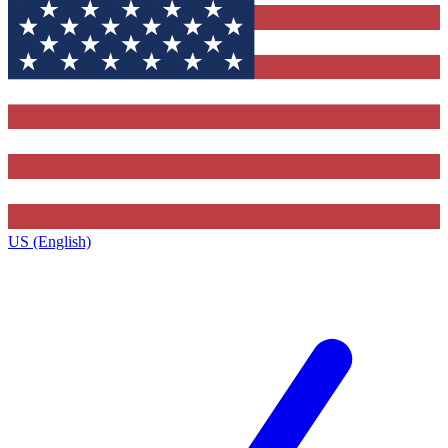
US (English)