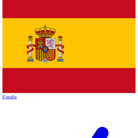
España