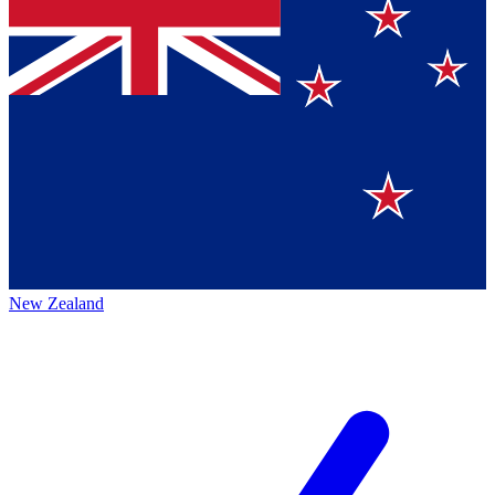
New Zealand