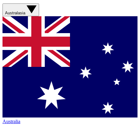
Australasia
Australia