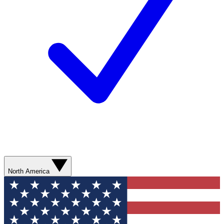
North America