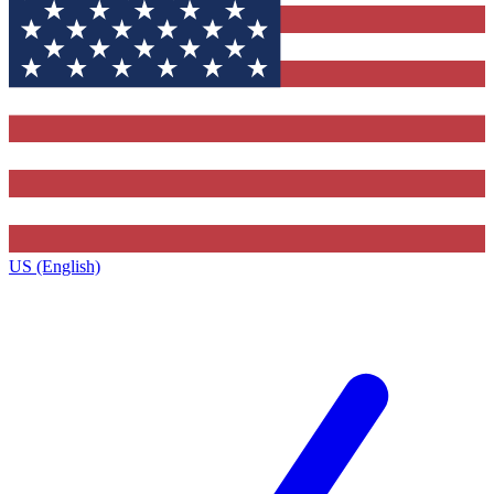
US (English)