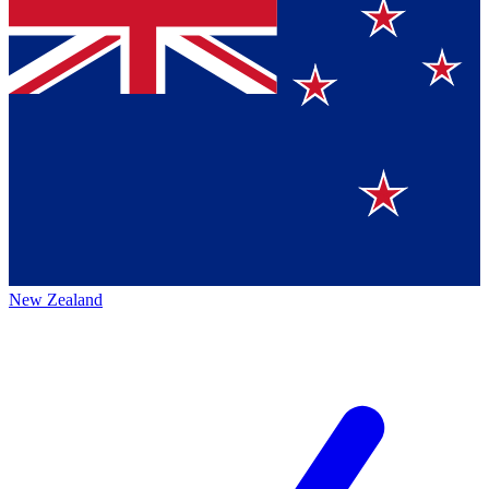
New Zealand