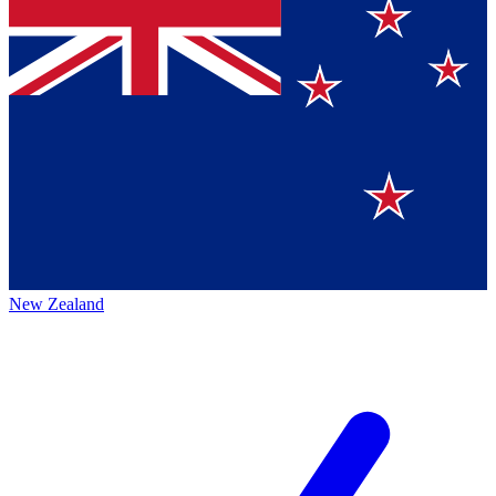
New Zealand