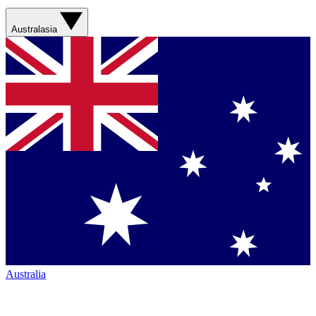
Australasia
Australia