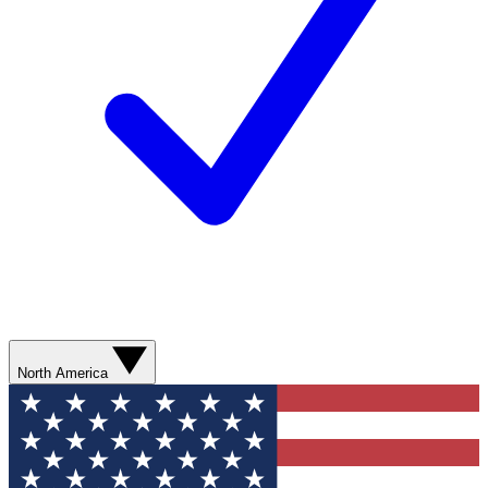
North America