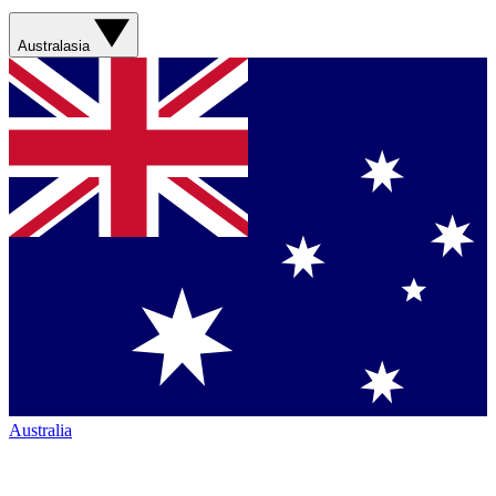
Australasia
Australia