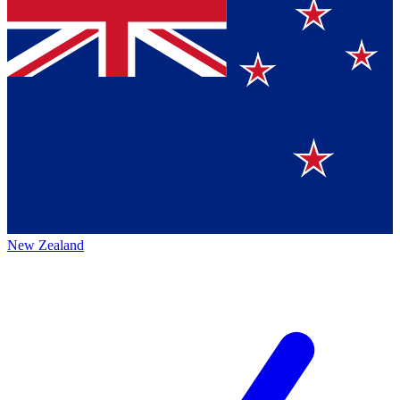
New Zealand