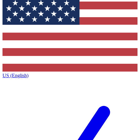
US (English)