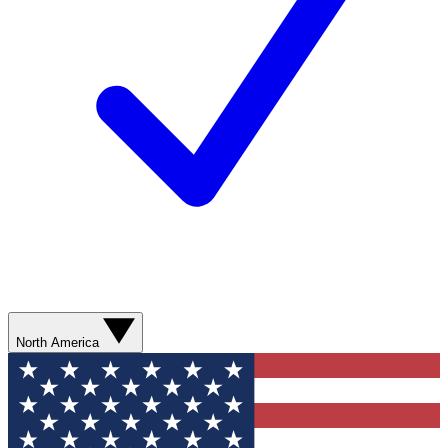
North America