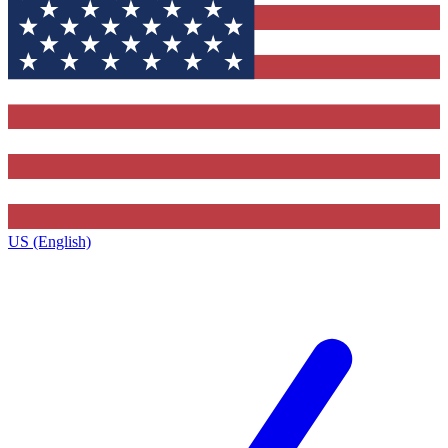
US (English)