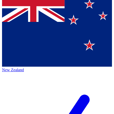
New Zealand