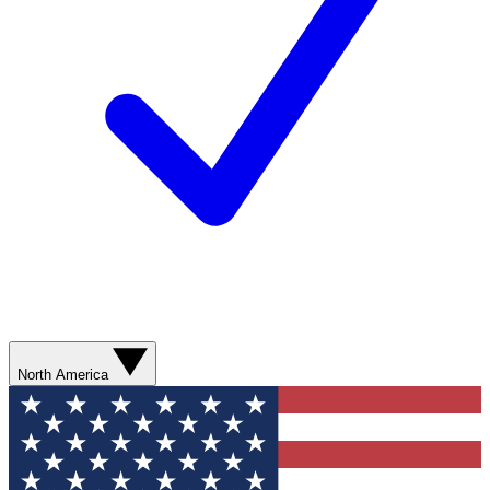
North America