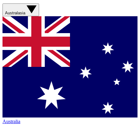
Australasia
Australia