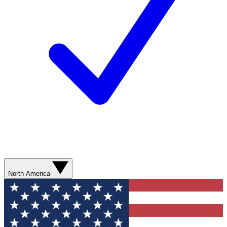
North America