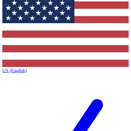
US (English)