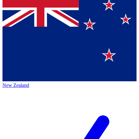
New Zealand