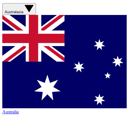
Australasia
Australia