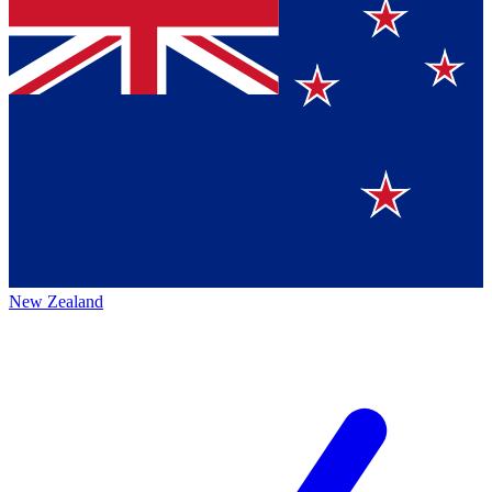
New Zealand