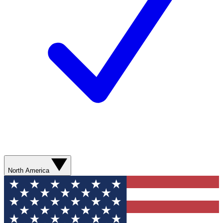
North America