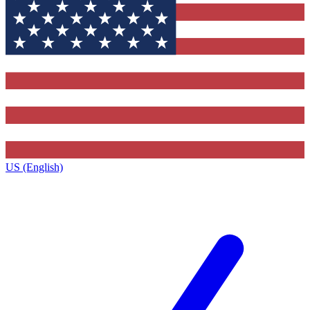
US (English)