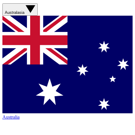
Australasia
Australia