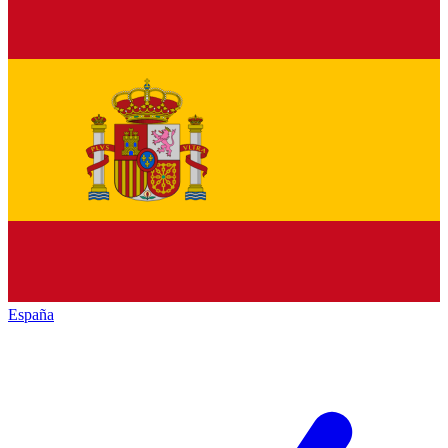
España