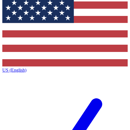
US (English)