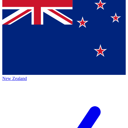
New Zealand