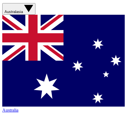
Australasia
Australia