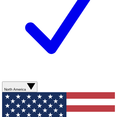
North America