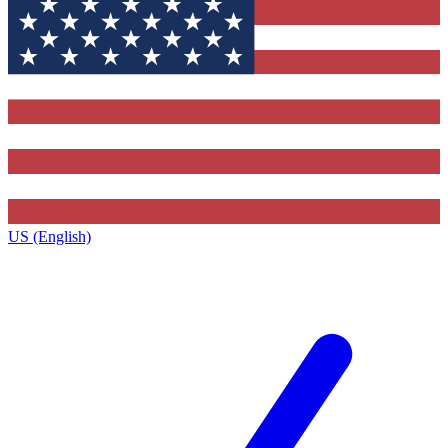
US (English)