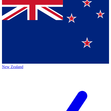
New Zealand