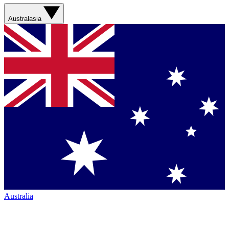
Australasia
Australia