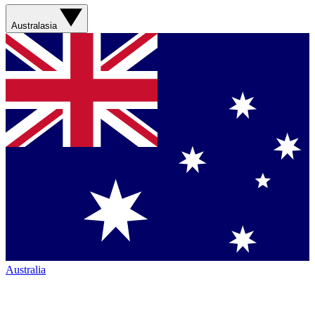
Australasia
Australia