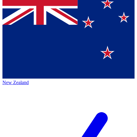
New Zealand