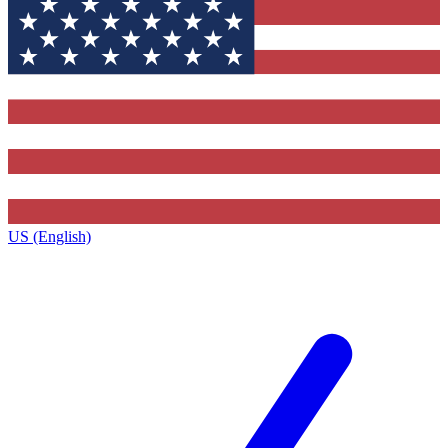
US (English)