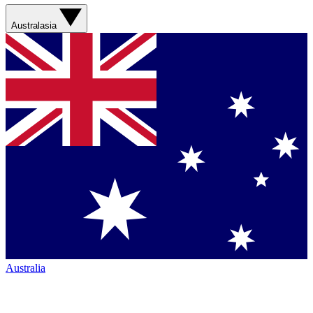
Australasia
Australia