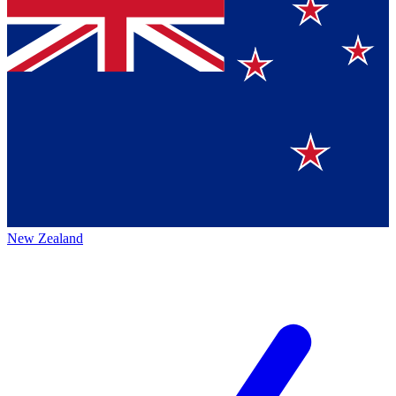
New Zealand