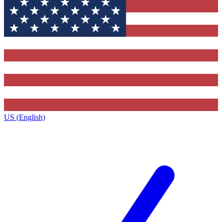
US (English)