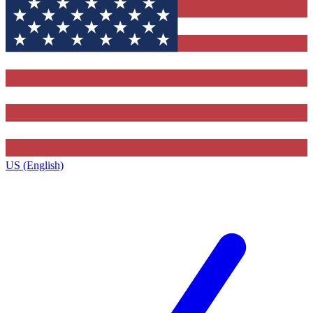
US (English)