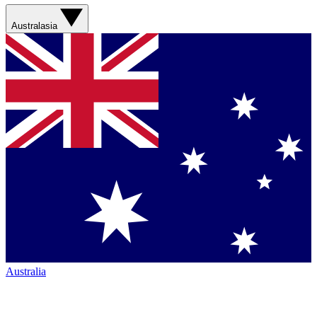
Australasia
Australia