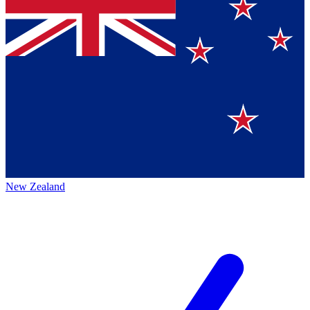
New Zealand