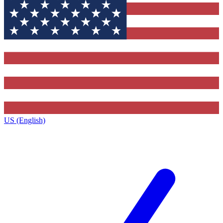
US (English)