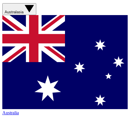
Australasia
Australia