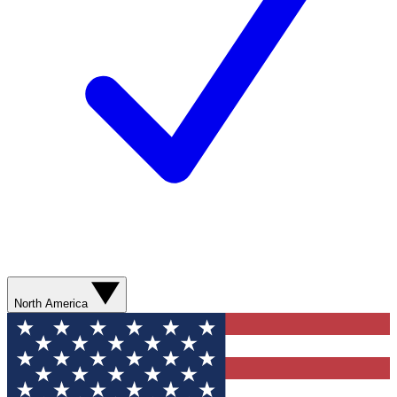
North America