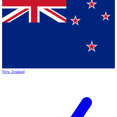
New Zealand