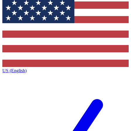
US (English)