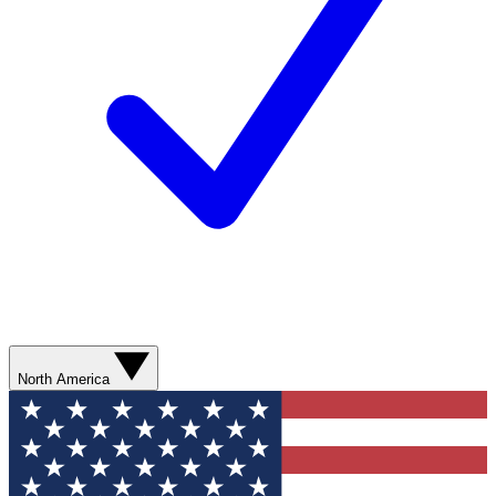
North America