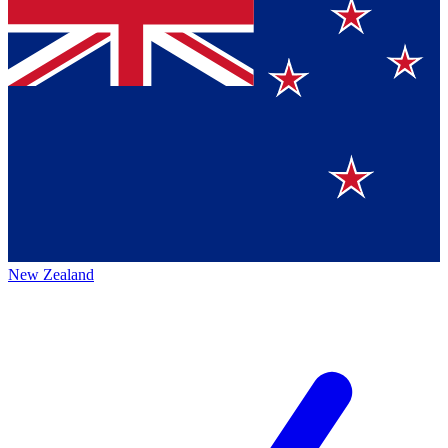
New Zealand