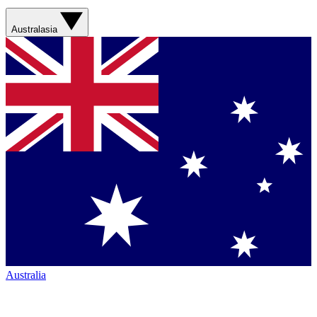
Australasia
Australia