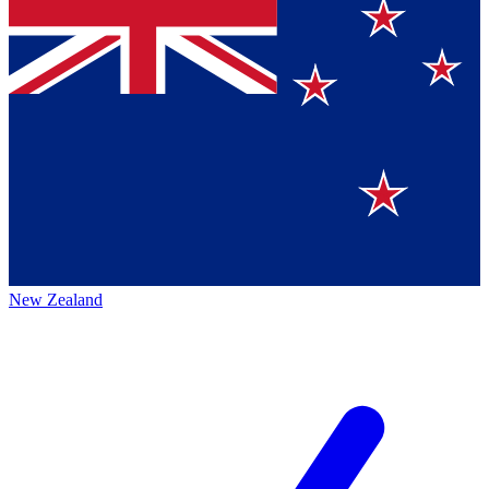
New Zealand