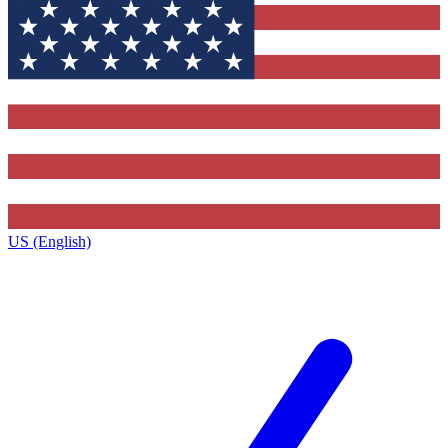
US (English)