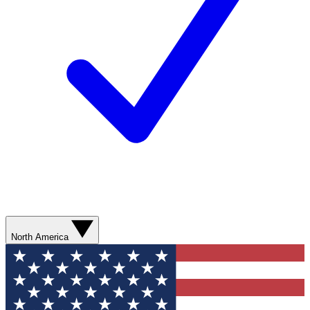
North America