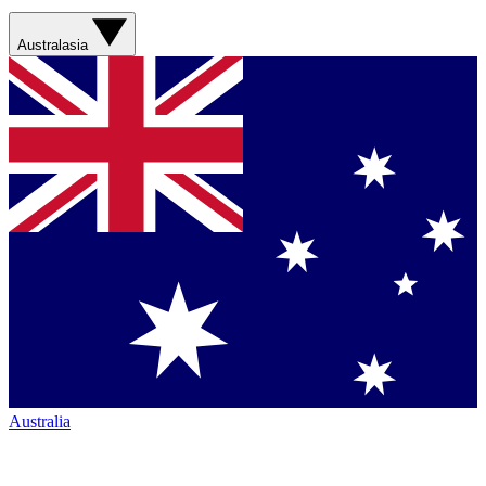
Australasia
Australia