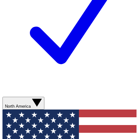
North America