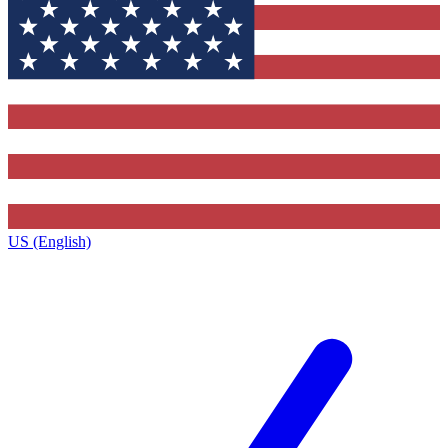
US (English)