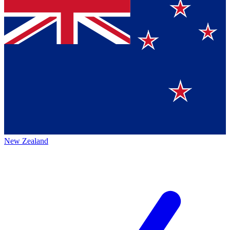
New Zealand