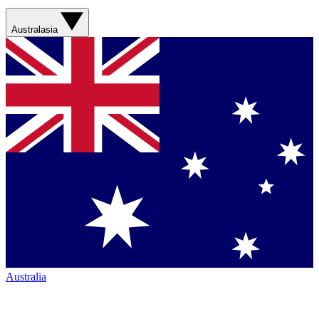
Australasia
Australia