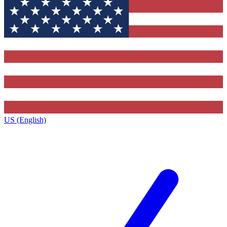
US (English)