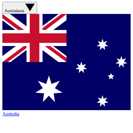
Australasia
Australia