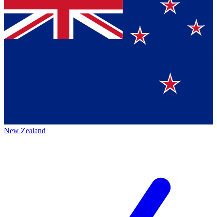
New Zealand