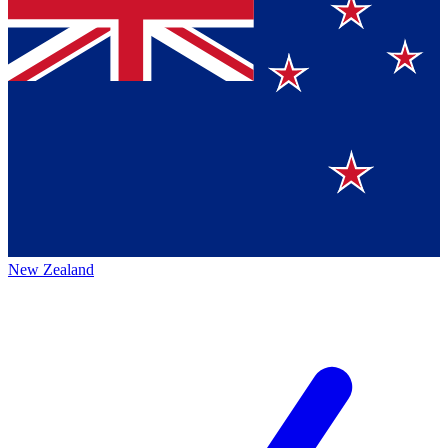
New Zealand