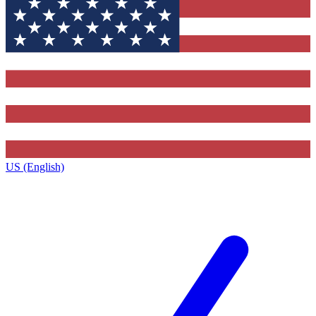
US (English)