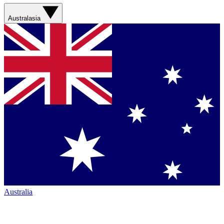
Australasia
Australia