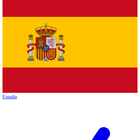
España