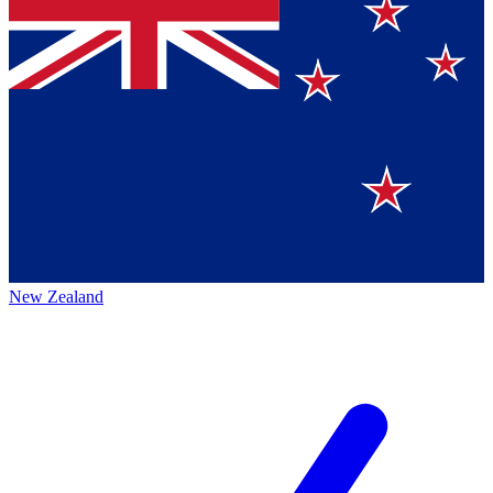
New Zealand