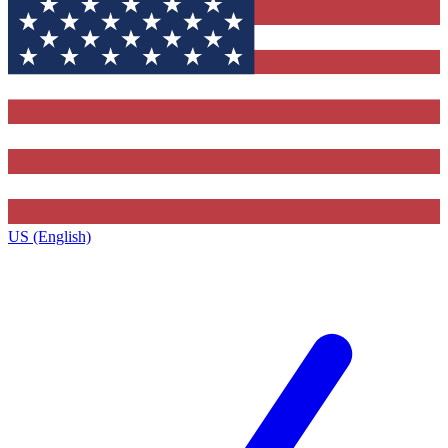
US (English)