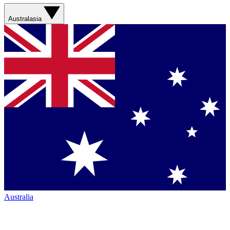
Australasia
Australia