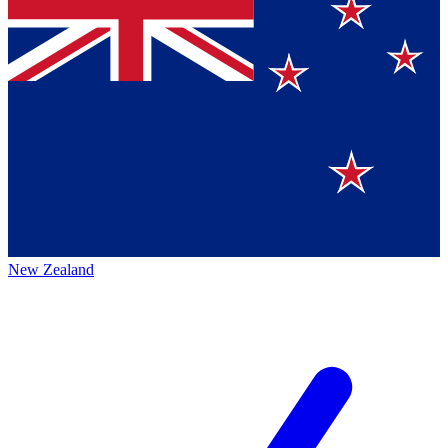
New Zealand