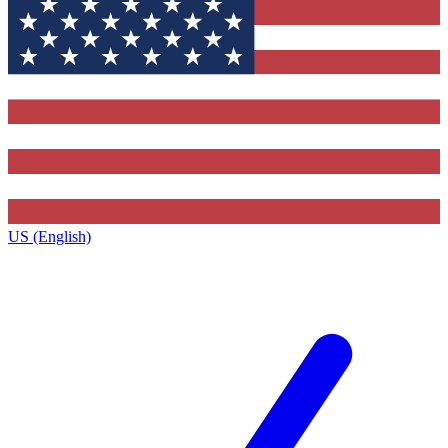
US (English)