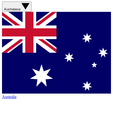
Australasia
Australia