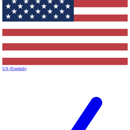
US (English)