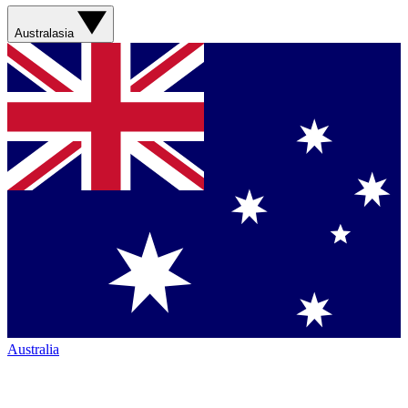
Australasia
Australia