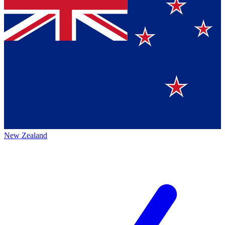
New Zealand