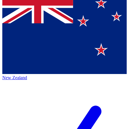
New Zealand