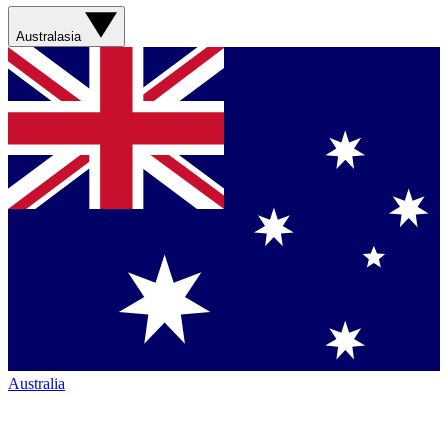
Australasia
Australia