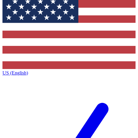
US (English)