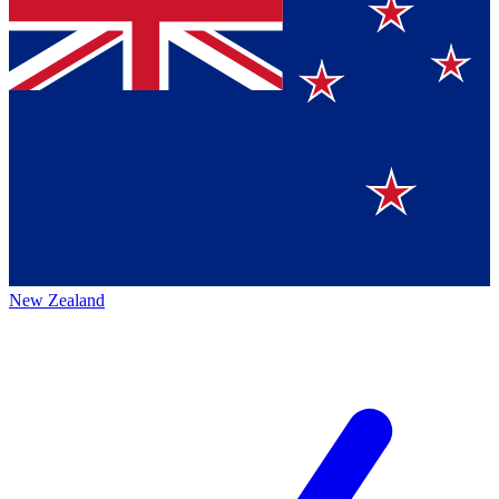
New Zealand