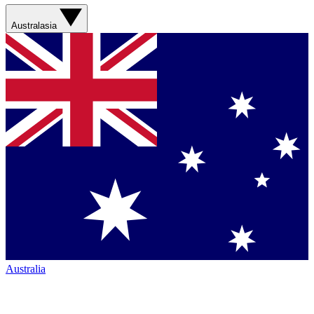
Australasia
Australia