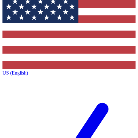
US (English)