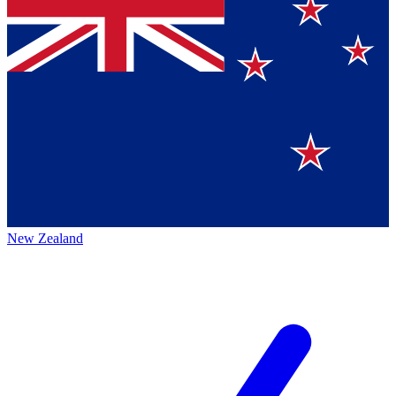
New Zealand