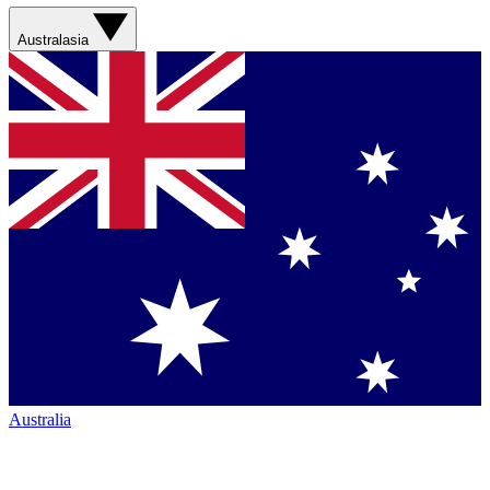
Australasia
Australia