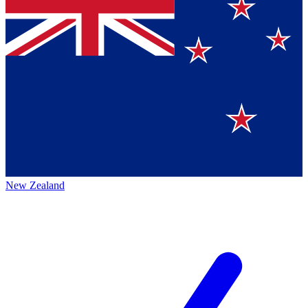
New Zealand