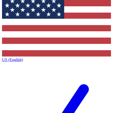
US (English)