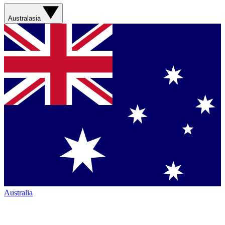
Australasia
Australia