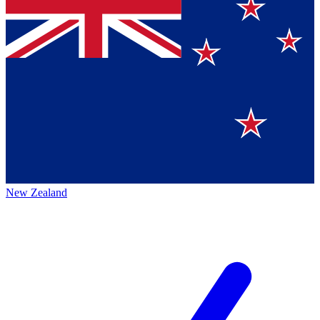
New Zealand