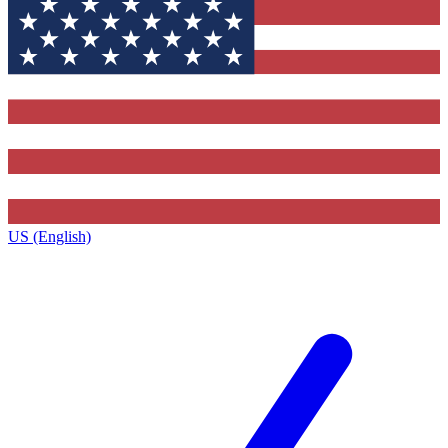
US (English)