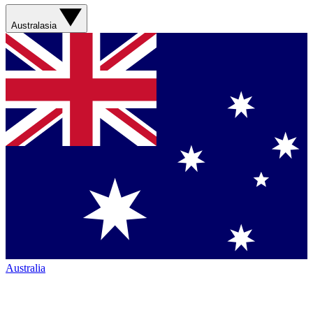
Australasia
Australia