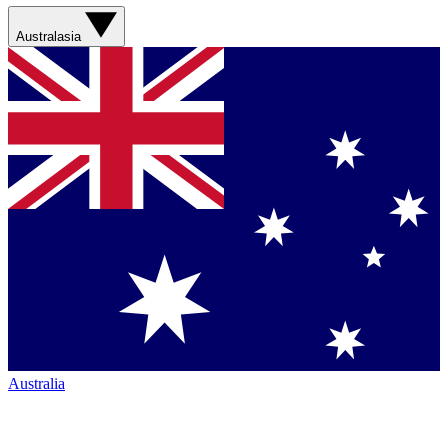
Australasia
Australia