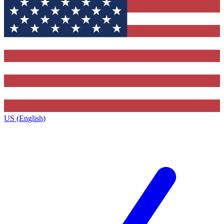
US (English)