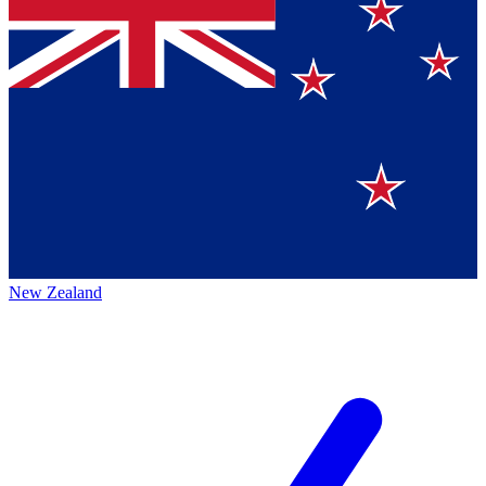
New Zealand