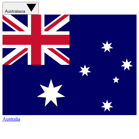
Australasia
Australia