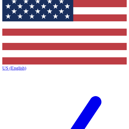
US (English)