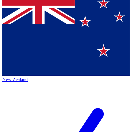
New Zealand